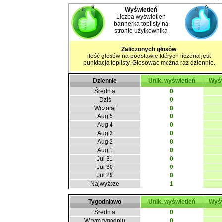
Wyświetleń
Liczba wyświetleń
bannerka toplisty na
stronie użytkownika
Zaliczonych głosów
ilość głosów na podstawie których liczona jest
punktacja toplisty. Głosować można raz dziennie.
Dziennie
Unik. wyświetleń
Wyśw
Średnia
0
Dziś
0
Wczoraj
0
Aug 5
0
Aug 4
0
Aug 3
0
Aug 2
0
Aug 1
0
Jul 31
0
Jul 30
0
Jul 29
0
Najwyższe
1
Tygodniowo
Unik. wyświetleń
Wyśw
Średnia
0
W tym tygodniu
0