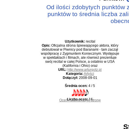
Od ilości zdobytych punktów za
punktów to średnia liczba za
obecno
Użytkownik:
recital
Opis:
Oficjalna strona śpiewającego aktora, który
debiutował w Piwnicy pod Baranami - tam zaczął
współpracę z Zygmuntem Koniecznym. Występuje
w spektaklach i filmach, ale również prezentuje
swój recital w całej Polsce, a ostatnio w USA
(Kalifornia i Ohio) oraz
URL:
http://www.arturgotz.pl
Kategoria:
Artyści
Dołączył:
2008-09-01
Średnia ocen:
4 / 5
Liczba ocen:
16
Oceń i skomentuj tę stronę
S