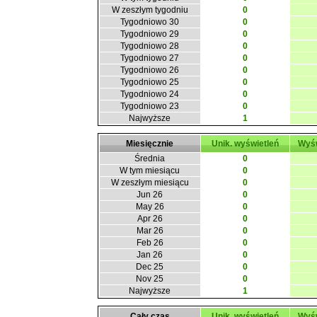
W zeszłym tygodniu
0
Tygodniowo 30
0
Tygodniowo 29
0
Tygodniowo 28
0
Tygodniowo 27
0
Tygodniowo 26
0
Tygodniowo 25
0
Tygodniowo 24
0
Tygodniowo 23
0
Najwyższe
1
Miesięcznie
Unik. wyświetleń
Wyśw
Średnia
0
W tym miesiącu
0
W zeszłym miesiącu
0
Jun 26
0
May 26
0
Apr 26
0
Mar 26
0
Feb 26
0
Jan 26
0
Dec 25
0
Nov 25
0
Najwyższe
1
Cały czas
Unik. wyświetleń
Wyśw