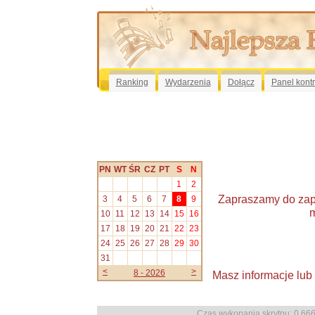
Ranking
Wydarzenia
Dołącz
Panel kont
PN
WT
ŚR
CZ
PT
S
N
1
2
Zapraszamy do zapo
3
4
5
6
7
8
9
m
10
11
12
13
14
15
16
17
18
19
20
21
22
23
24
25
26
27
28
29
30
31
<
>
8 - 2026
Masz informacje lub
Czas wykonania skrytpu: 0.6667