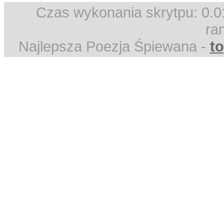
Czas wykonania skrytpu: 0.0
ra
Najlepsza Poezja Śpiewana -
to