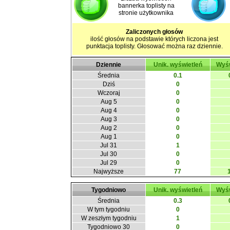
bannerka toplisty na
stronie użytkownika
Zaliczonych głosów
ilość głosów na podstawie których liczona jest
punktacja toplisty. Głosować można raz dziennie.
Dziennie
Unik. wyświetleń
Wyśw
Średnia
0.1
Dziś
0
Wczoraj
0
Aug 5
0
Aug 4
0
Aug 3
0
Aug 2
0
Aug 1
0
Jul 31
1
Jul 30
0
Jul 29
0
Najwyższe
77
Tygodniowo
Unik. wyświetleń
Wyśw
Średnia
0.3
W tym tygodniu
0
W zeszłym tygodniu
1
Tygodniowo 30
0