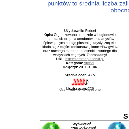
punktów to średnia liczba za
obecno
Użytkownik:
Robert
Opis:
Organizowana corocznie w Legionowie
impreza skupiająca amatorów oraz artystów
śpiewających poezję,piosenkę turystyczną etc.
składa się z części konkursowej,koncertów gwiazd
oraz nocnego maratonu piosenki otwartego dla
wszystkich chętnych. Zapraszamy!
URL:
http://maratonpiosenki.pl
Kategoria:
Artyści
Dołączył:
2011-01-06
Średnia ocen:
4 / 5
Liczba ocen:
226
Oceń i skomentuj tę stronę
S
Wyświetleń
Liczba wyświetleń