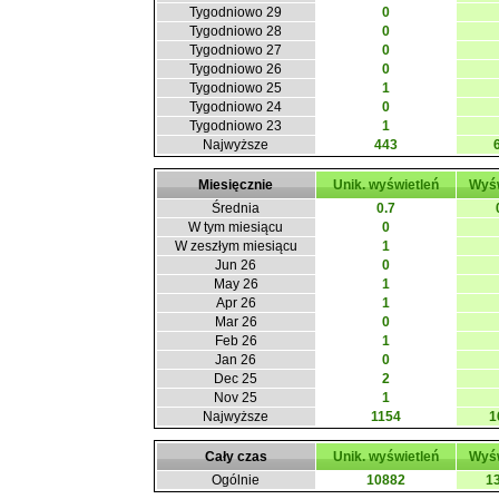
Tygodniowo 29
0
Tygodniowo 28
0
Tygodniowo 27
0
Tygodniowo 26
0
Tygodniowo 25
1
Tygodniowo 24
0
Tygodniowo 23
1
Najwyższe
443
Miesięcznie
Unik. wyświetleń
Wyśw
Średnia
0.7
W tym miesiącu
0
W zeszłym miesiącu
1
Jun 26
0
May 26
1
Apr 26
1
Mar 26
0
Feb 26
1
Jan 26
0
Dec 25
2
Nov 25
1
Najwyższe
1154
1
Cały czas
Unik. wyświetleń
Wyśw
Ogólnie
10882
1