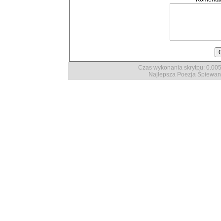
Czas wykonania skrytpu: 0.0053
Najlepsza Poezja Śpiewan