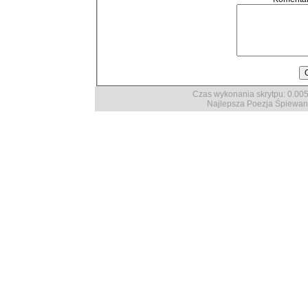
Czas wykonania skrytpu: 0.0056
Najlepsza Poezja Śpiewan