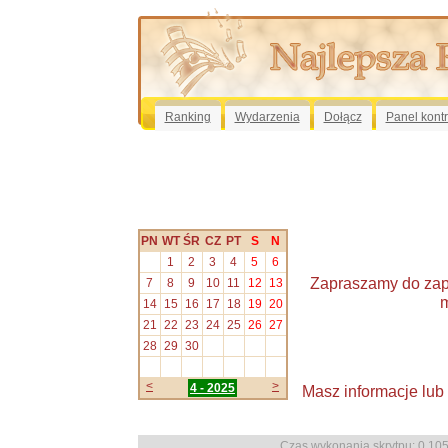
Ranking
Wydarzenia
Dołącz
Panel kont
PN
WT
ŚR
CZ
PT
S
N
1
2
3
4
5
6
Zapraszamy do zapo
7
8
9
10
11
12
13
m
14
15
16
17
18
19
20
21
22
23
24
25
26
27
28
29
30
<
>
4 - 2025
Masz informacje lub
Czas wykonania skrytpu: 0.1056